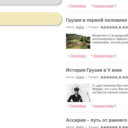
»
Подробнее
»
Комментарии
0
Грузия в первой половине 
Автор:
Malkin
|
Раздел:
������ � �
Византия и Сасанидский
контролировать Кавказ
племенами, используем
»
Подробнее
»
Комментарии
0
История Грузии в V веке
Автор:
Malkin
|
Раздел:
������ � �
О царствовании Вахтанг
Мирдат, его сыну Вахтан
на Картли напали аланы
»
Подробнее
»
Комментарии
0
Ассирия – путь от раннег
Автор:
Malkin
|
Раздел:
������ � �