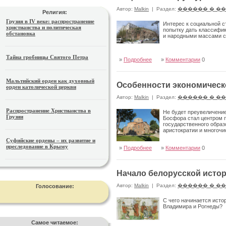
Автор:
Malkin
|
Раздел:
������ � �
Религия:
Грузия в IV веке: распространение
Интерес к социальной с
христианства и политическая
попытку дать классифик
обстановка
и народными массами с
Тайна гробницы Святого Петра
»
Подробнее
»
Комментарии
0
Мальтийский орден как духовный
Особенности экономическо
орден католической церкви
Автор:
Malkin
|
Раздел:
������ � �
Распространение Христианства в
Не будет преувеличение
Грузии
Босфора стал центром 
государственного образ
аристократии и многоч
Суфийские ордены – их развитие и
преследование в Крыму
»
Подробнее
»
Комментарии
0
Начало белорусской исто
Автор:
Malkin
|
Раздел:
������ � �
Голосование:
С чего начинается исто
Владимира и Рогнеды?
Самое читаемое: