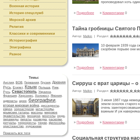
проповедовал хоть один
Военная история
История спецслужб
»
Подробнее
»
Комментарии
0
Морской архив
Религия
Тайна гробницы Святого 
Классики и современники
Автор:
Malkin
|
Раздел:
������� ��
Историография
10 февраля 1939 года с
Эпиграфика
скорбном порыве они м
Разное
»
Подробнее
»
Комментарии
0
Темы:
Древняя
Англия
,
ВОВ
,
Германия
,
Грузия
,
Сирруш с врат царицы – о
Крым
Русь
,
Египет
,
,
Польша
,
Рим
,
Автор:
Malkin
|
Раздел:
������ � �
Севастополь
Русь
,
,
Украина
,
Франция
,
Херсонес
,
Холокост
,
Япония
,
биографии
3 июня 1887 года немец
адвокаты
,
арии
,
,
земли осколок старого 
вторая мировая война
,
диссиденты
,
очень заинтересовавшие
евреи
,
зороастризм
,
катастрофы
,
важным И уж наверняка н
крымские татары
,
масоны
,
мировое
правительство
,
монархи
,
монголы
,
орда
,
пирамиды
,
пираты
,
разведка
,
раскопки
,
»
Подробнее
»
Комментарии
0
ритуалы
,
террористы
,
тюрки
,
философы
,
христианство
,
художники
Показать все теги
Социальная структура нас