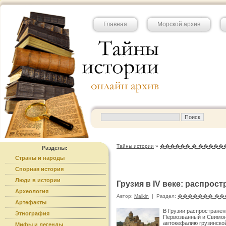
Главная
Морской архив
Тайны истории
»
������ � �����
Разделы:
Страны и народы
Спорная история
Люди в истории
Грузия в IV веке: распрос
Археология
Автор:
Malkin
|
Раздел:
������� ��
Артефакты
В Грузии распространен
Этнография
Первозванный и Свимон 
автокефалию грузинской
Мифы и легенды