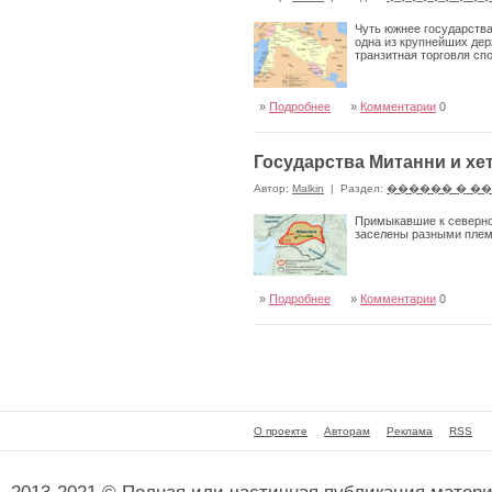
Чуть южнее государства 
одна из крупнейших дер
транзитная торговля сп
»
Подробнее
»
Комментарии
0
Государства Митанни и хе
Автор:
Malkin
|
Раздел:
������ � �
Примыкавшие к северной
заселены разными племе
»
Подробнее
»
Комментарии
0
О проекте
Авторам
Реклама
RSS