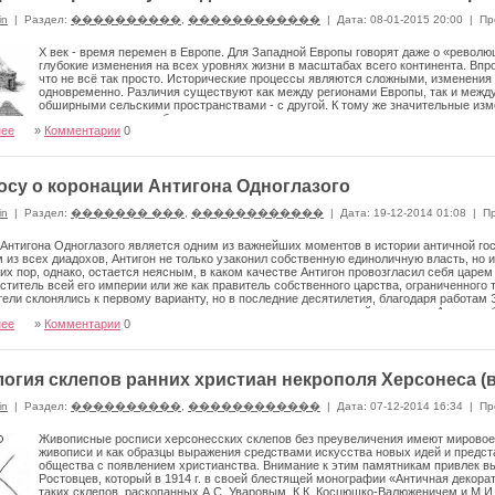
in
|
Раздел:
����������
,
������������
|
Дата: 08-01-2015 20:00
|
Пр
X век - время перемен в Европе. Для Западной Европы гово­рят даже о «револю
глубокие изменения на всех уровнях жизни в масштабах всего континента. Впр
что не всё так просто. Исторические процессы являют­ся сложными, изменения
одновременно. Различия существуют как между регионами Евро­пы, так и межд
обширными сельскими пространствами - с другой. К тому же зна­чительные изм
предпосылки можно обнаружить уже гораздо раньше
нее
»
Комментарии
0
осу о коронации Антигона Одноглазого
in
|
Раздел:
������� ���
,
������������
|
Дата: 19-12-2014 01:08
|
П
Антигона Одноглазого является одним из важнейших моментов в истории античной госу­д
 из всех диадохов, Антигон не только узаконил собственную единоличную власть, но и
сих пор, однако, остается неясным, в ка­ком качестве Антигон провозгласил себя ца
аститель всей его империи или же как пра­витель собственного царства, ограниченного
ели склонялись к первому варианту, но в последние десятилетия, благодаря работам Э.
пространилась противоположная точка зрения, согласно которой коронация Антигона 
нее
»
Комментарии
0
ческой монархии — царства Антигонидов. Рассмот­рим, насколько обоснованным являе
оронации Антигона, в сущности, сво­дится к двум вопросам: имел ли этот диадох прит
принять царский титул лишь на основа­нии личного харизматического превосходства, к
ии? Что касается первого вопроса, то его решение зависит прежде всего от трактовки
огия склепов ранних христиан некрополя Херсонеса (в 
твуют о том, что Антигон (по крайней мере, с 315 г. до н. э.) достаточно открыто стре
еди диадохов. Р. Биллоуз и некоторые другие исследователи возводят все эти свидетел
in
|
Раздел:
����������
,
������������
|
Дата: 07-12-2014 16:34
|
Пр
иодору и Плутарху через сочинение Иеронима из Кардии — родственника злейшего вра­
уже после смерти Эвмена, в то время, когда служил придворным историографом у са
Живописные росписи херсонесских склепов без преувеличения имеют мировое 
игона вряд ли содержалась бы в его тру­де. К тому же анализ политики Антигона в перио
живописи и как образцы выражения средствами искусства новых идей и предст
тичных авторов об «имперских амби­циях» этого диадоха. Не менее красноречивой яв­л
общества с появлением христианства. Внимание к этим памятникам привлек в
Ростовцев, который в 1914 г. в своей блестящей монографии «Античная декор
ь принятия Антигоном царского ти­тула только на основании личного превосходства та
таких склепов, раскопанных А.С. Уваровым, К.К. Косцюшко-Валюженичем и М.И. 