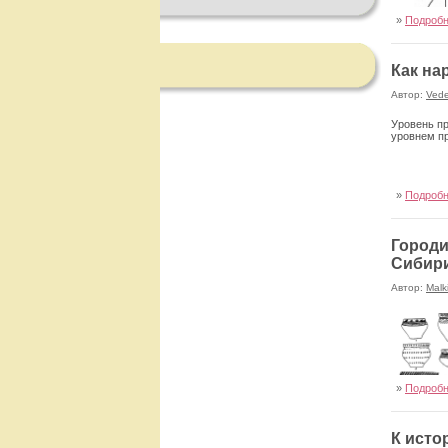
можности, 
меем в бит
»
Подроб
не одно и 
торых гово
об­разовал
ко­ронацию
Как на
при­надлеж
пре­тензии
Автор:
Ved
именно по
В начале I
Уровень пр
на попытки
уровнем п
II. Решающ
В работах 
возможный 
зависело и
»
Подроб
В течение 
После успе
римско-пон
царство Ми
Городи
сената. Не
Сибир
как перего
ситуацию в
Автор:
Malk
Таким обра
как харизм
превратило
осмелился 
а за ними 
«харизмати
отказывали
»
Подроб
Доклад
К исто