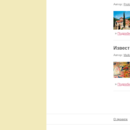
Автор:
Prok
»
Подроб
Извест
Автор:
Malk
»
Подроб
О проекте