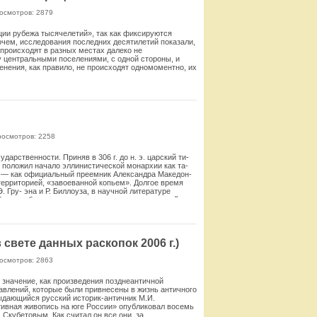
осмотров: 2879
ции рубежа тысячелетий», так как фикси­руются
очем, исследования последних десятилетий показали,
 происходят в разных местах далеко не
у центральными поселениями, с одной стороны, и
енения, как правило, не происходят одномоментно, их
Смотреть
росмотров: 2258
арственности. Приняв в 306 г. до н. э. царский ти­
 по­ложил начало эллинистической монархии как та­
рем — как официальный преемник Александра Македон­
 терри­торией, «завоеванной копьем». Долгое время
 Гру- эна и Р. Биллоуза, в научной литературе
была не бо­лее чем актом провозглашения первой
тся такой пересмотр взглядов.
я­зания на господство во всей державе Александра и
ак это делали некоторые эллинистические правители
 сведе­ний Диодора Сицилийского и Плутарха. Оба они
свете данных раскопок 2006 г.)
мил­ся к господству во всей державе Александра и пер­
ь­ства к пропаганде противников Антигона, которая
осмотров: 2863
га Антигонидов, Эвмена. Иероим, однако, писал свое
мих Антигонидов, и поэтому ложная информация о по­
значение, как произведения позднеантичной
д 316-307 гг. до н. э. подтверждает достоверность со­
авлений, которые были привнесены в жизнь античного
яется и его политическая пропаганда тех лет.
ыдающийся русский историк-античник М.И.
ативная живопись на юге России» опубликовал восемь
кже находится под сомнением. В пользу такой воз­
Скубетовым. Как считал он все они, за