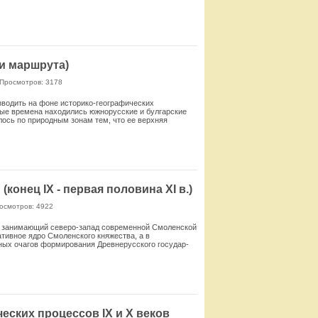
Смотреть
 и маршрута)
Просмотров: 3178
зводить на фоне историко-географических
вые времена находились южнорусские и булгарские
ось по природ­ным зонам тем, что ее верхняя
Смотреть
онец IX - первая половина XI в.)
осмотров: 4922
, занимающий северо-запад современной Смо­ленской
ативное ядро Смоленского княжества, а в
авных очагов формирования Древнерусского государ­
Смотреть
еских процессов IX и X веков