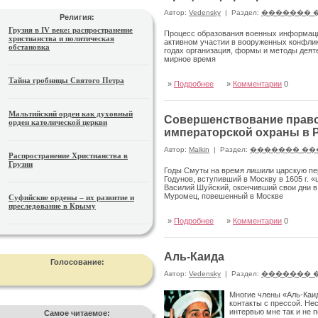
Автор:
Vedensky
|
Раздел:
������� 
Религия:
Грузия в IV веке: распространение
Процесс образования военных информацио
христианства и политическая
активном участии в вооруженных конфликт
обстановка
годах организация, формы и методы деяте
мирное время
Тайна гробницы Святого Петра
»
Подробнее
»
Комментарии
0
Мальтийский орден как духовный
Совершенствование правов
орден католической церкви
императорской охраны в Рос
Автор:
Malkin
|
Раздел:
������� ��
Распространение Христианства в
Грузии
Годы Смуты на время лишили царскую пер
Годунов, вступивший в Москву в 1605 г.
Василий Шуйский, окончивший свои дни в
Муромец, повешенный в Москве
Суфийские ордены – их развитие и
преследование в Крыму
»
Подробнее
»
Комментарии
0
Аль-Каида
Голосование:
Автор:
Vedensky
|
Раздел:
������� 
Многие члены «Аль-Каи
контакты с прессой. Не
интервью мне так и не 
Самое читаемое: