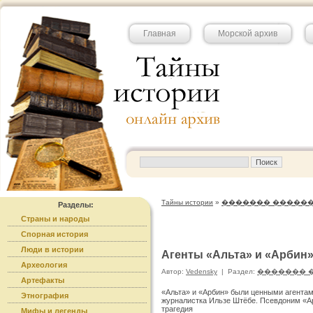
Главная
Морской архив
Тайны истории
»
������� �����
Разделы:
Страны и народы
Спорная история
Люди в истории
Агенты «Альта» и «Арбин
Археология
Автор:
Vedensky
|
Раздел:
������� 
Артефакты
«Альта» и «Арбин» были ценными агентам
Этнография
журналистка Ильзе Штёбе. Псевдоним «Ар
трагедия
Мифы и легенды