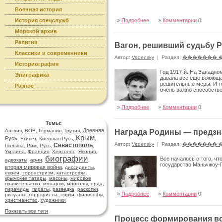
Военная история
История спецслужб
»
Подробнее
»
Комментарии
0
Морской архив
Религия
Вагон, решивший судьбу 
Классики и современники
Автор:
Vedensky
|
Раздел:
������� 
Историография
Год 1917-й. На Западно
Эпиграфика
давала все еще воюющая
решительные меры. И т
Разное
очень важно способство
»
Подробнее
»
Комментарии
0
Темы:
Древняя
Англия
,
ВОВ
,
Германия
,
Грузия
,
Награда Родины — предзн
Крым
Русь
,
Египет
,
Киевская Русь
,
,
Автор:
Vedensky
|
Раздел:
������� 
Севастополь
Польша
,
Рим
,
Русь
,
,
Украина
,
Франция
,
Херсонес
,
Япония
,
биографии
Все началось с того, ч
адвокаты
,
арии
,
,
государство Маньчжоу-Г
вторая мировая война
,
диссиденты
,
евреи
,
зороастризм
,
катастрофы
,
крымские татары
,
масоны
,
мировое
правительство
,
монархи
,
монголы
,
орда
,
пирамиды
,
пираты
,
разведка
,
раскопки
,
»
Подробнее
»
Комментарии
0
ритуалы
,
террористы
,
тюрки
,
философы
,
христианство
,
художники
Показать все теги
Процесс формирования во