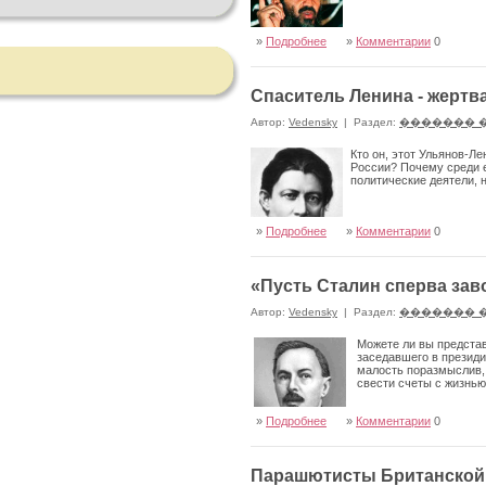
»
Подробнее
»
Комментарии
0
Спаситель Ленина - жертв
Автор:
Vedensky
|
Раздел:
������� 
Кто он, этот Ульянов-Л
России? Почему среди е
политические деятели, 
»
Подробнее
»
Комментарии
0
«Пусть Сталин сперва зав
Автор:
Vedensky
|
Раздел:
������� 
Можете ли вы представ
заседавшего в президи
малость поразмыслив, 
свести счеты с жизнью
»
Подробнее
»
Комментарии
0
Парашютисты Британской