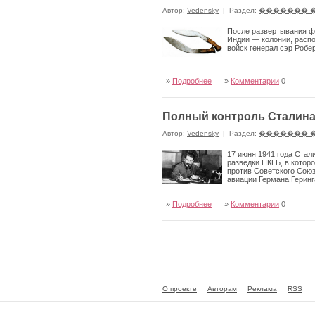
Автор:
Vedensky
|
Раздел:
������� 
После развертывания ф
Индии — колонии, расп
войск генерал сэр Робе
»
Подробнее
»
Комментарии
0
Полный контроль Сталина
Автор:
Vedensky
|
Раздел:
������� 
17 июня 1941 года Ста
разведки НКГБ, в котор
против Советского Союз
авиации Германа Геринг
»
Подробнее
»
Комментарии
0
О проекте
Авторам
Реклама
RSS