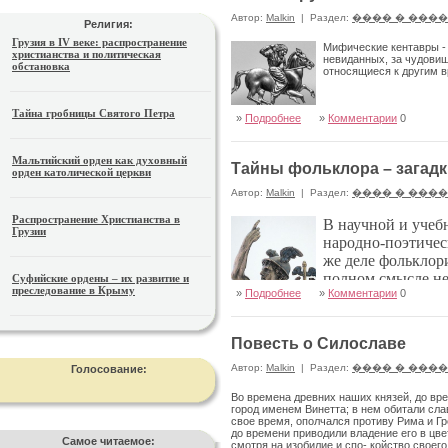
Автор:
Malkin
|
Раздел:
���� � ���
Религия:
Грузия в IV веке: распространение
Мифические кентавры - 
христианства и политическая
невиданных, за чудовищ
обстановка
относящиеся к другим в
Тайна гробницы Святого Петра
»
Подробнее
»
Комментарии
0
Мальтийский орден как духовный
Тайны фольклора – загадк
орден католической церкви
Автор:
Malkin
|
Раздел:
���� � ���
Распространение Христианства в
В научной и учеб
Грузии
народно-поэтичес
же деле фольклори
полном смысле не
Суфийские ордены – их развитие и
преследование в Крыму
»
Подробнее
»
Комментарии
0
передачи
Повесть о Силославе
Автор:
Malkin
|
Раздел:
���� � ���
Голосование:
Во времена древних наших князей, до вре
город именем Винетта; в нем обитали сла
свое время, ополчался противу Рима и Гр
до времени приводили владение его в цве
Самое читаемое:
смотря на изобилие и спо- койство своего