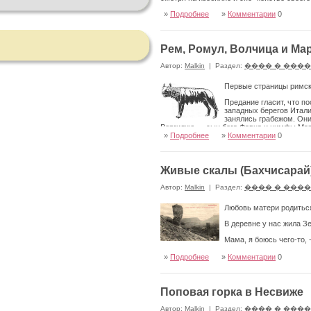
»
Подробнее
»
Комментарии
0
Рем, Ромул, Волчица и Марс.
Автор:
Malkin
|
Раздел:
���� � ���
Первые страницы римско
Предание гласит, что п
западных берегов Итали
занялись грабежом. Они
Вер­гилию — сын бога Фавна и нимфы Мар
состоялось, враги примирились, и царь Л
»
Подробнее
»
Комментарии
0
родился сын Асканий.
Живые скалы (Бахчисарай
Автор:
Malkin
|
Раздел:
���� � ���
Любовь матери родиться
В деревне у нас жила З
Мама, я боюсь чего-то, 
Коркма, балам. Не бойся, дитя.
»
Подробнее
»
Комментарии
0
А сама испугалась, стала гладить дочь, з
Поповая горка в Несвиже
Автор:
Malkin
|
Раздел:
���� � ���