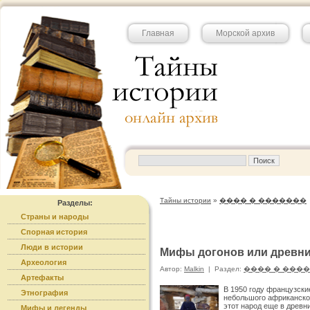
Главная
Морской архив
Тайны истории
»
���� � �������
Разделы:
Страны и народы
Спорная история
Люди в истории
Мифы догонов или древни
Археология
Автор:
Malkin
|
Раздел:
���� � ���
Артефакты
В 1950 году французск
Этнография
небольшого африканско
этот народ еще в древн
Мифы и легенды