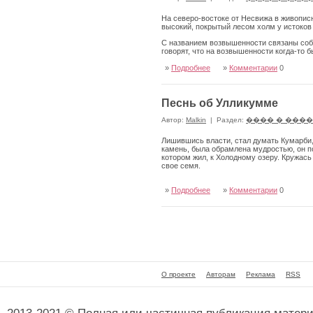
На северо-востоке от Несвижа в живопис
высокий, покрытый лесом холм у истоков
С названием возвышенности связаны событ
говорят, что на возвышенности когда-то б
»
Подробнее
»
Комментарии
0
Песнь об Улликумме
Автор:
Malkin
|
Раздел:
���� � ���
Лишившись власти, стал думать Кумарби, 
камень, была обрамлена мудростью, он пок
котором жил, к Холодному озеру. Кружась 
свое семя.
»
Подробнее
»
Комментарии
0
О проекте
Авторам
Реклама
RSS