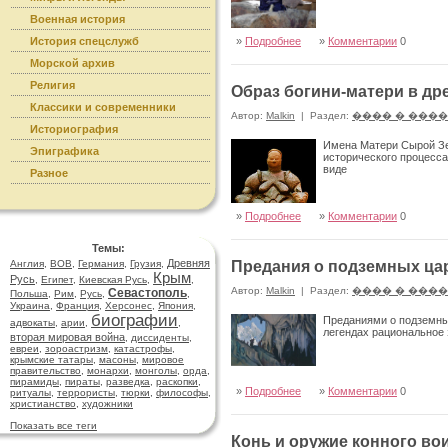
Военная история
История спецслужб
»
Подробнее
»
Комментарии
0
Морской архив
Религия
Образ богини-матери в др
Классики и современники
Автор:
Malkin
|
Раздел:
���� � ���
Историография
Имена Матери Сырой Зем
Эпиграфика
исторического процесса
виде
Разное
»
Подробнее
»
Комментарии
0
Темы:
Древняя
Англия
,
ВОВ
,
Германия
,
Грузия
,
Предания о подземных ца
Крым
Русь
,
Египет
,
Киевская Русь
,
,
Автор:
Malkin
|
Раздел:
���� � ���
Севастополь
Польша
,
Рим
,
Русь
,
,
Украина
,
Франция
,
Херсонес
,
Япония
,
биографии
Преданиями о подземных
адвокаты
,
арии
,
,
легендах рациональное 
вторая мировая война
,
диссиденты
,
евреи
,
зороастризм
,
катастрофы
,
крымские татары
,
масоны
,
мировое
правительство
,
монархи
,
монголы
,
орда
,
пирамиды
,
пираты
,
разведка
,
раскопки
,
»
Подробнее
»
Комментарии
0
ритуалы
,
террористы
,
тюрки
,
философы
,
христианство
,
художники
Показать все теги
Конь и оружие конного во