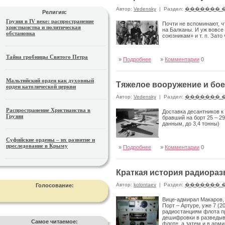
Автор:
Vedensky
|
Раздел:
������� 
Религия:
Грузия в IV веке: распространение
Почти не вспоминают, ч
христианства и политическая
на Балканы. И уж вовсе
обстановка
союзникам» и т. п. Зато
Тайна гробницы Святого Петра
»
Подробнее
»
Комментарии
0
Мальтийский орден как духовный
Тяжелое вооружение и бо
орден католической церкви
Автор:
Vedensky
|
Раздел:
������� 
Распространение Христианства в
Доставка десантников к
Грузии
бравший на борт 25 – 29
данным, до 3,4 тонны)
Суфийские ордены – их развитие и
преследование в Крыму
»
Подробнее
»
Комментарии
0
Краткая история радиора
Автор:
kolontaev
|
Раздел:
������� 
Голосование:
Вице-адмирал Макаров, 
Порт – Артуре, уже 7 (
радиостанциям флота п
дешифровки в разведыва
Самое читаемое:
флоте, а затем и в арми