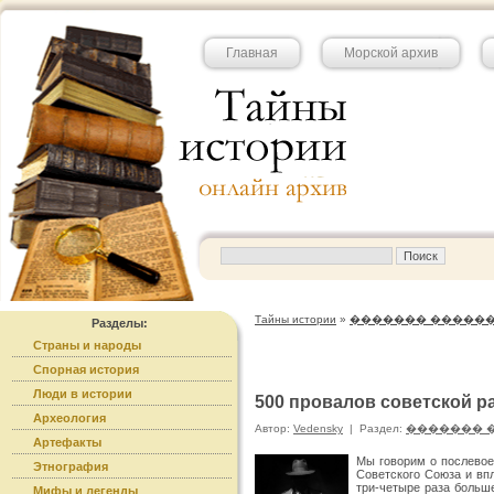
Главная
Морской архив
Тайны истории
»
������� �����
Разделы:
Страны и народы
Спорная история
Люди в истории
500 провалов советской ра
Археология
Автор:
Vedensky
|
Раздел:
������� 
Артефакты
Мы говорим о послевое
Этнография
Советского Союза и вп
три-четыре раза больше
Мифы и легенды