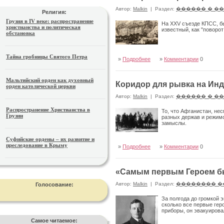
Автор:
Malkin
|
Раздел:
������ � �
Религия:
Грузия в IV веке: распространение
На XXV съезде КПСС, бы
христианства и политическая
известный, как "поворо
обстановка
Тайна гробницы Святого Петра
»
Подробнее
»
Комментарии
0
Мальтийский орден как духовный
Коридор для рывка на Ин
орден католической церкви
Автор:
Malkin
|
Раздел:
������ � �
Распространение Христианства в
То, что Афганистан, не
Грузии
разных держав и режимо
замыслы.
Суфийские ордены – их развитие и
преследование в Крыму
»
Подробнее
»
Комментарии
0
«Самым первым Героем бы
Автор:
Malkin
|
Раздел:
�������� �
Голосование:
За полгода до громкой 
сколько все первые гер
приборы, он эвакуирова
Самое читаемое: