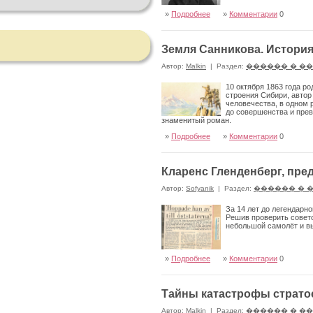
»
Подробнее
»
Комментарии
0
Земля Санникова. Истори
Автор:
Malkin
|
Раздел:
������ � �
10 октября 1863 года р
строения Сибири, автор
человечества, в одном 
до совершенства и прев
знаменитый роман.
»
Подробнее
»
Комментарии
0
Кларенс Гленденберг, пре
Автор:
Sofyanik
|
Раздел:
������ � 
За 14 лет до легендарн
Решив проверить советс
небольшой самолёт и вы
»
Подробнее
»
Комментарии
0
Тайны катастрофы страто
Автор:
Malkin
|
Раздел:
������ � �