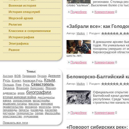
регионами. Столица рес
слово "калмык". Выселение более ста ты
Военная история
власти.
История спецслужб
»
Подробнее
»
Комментарии
0
Морской архив
Религия
«Забрали все»: как Голод
Классики и современники
Автор:
Malkin
|
Раздел:
������ � �
Историография
В домашнем архиве быв
Эпиграфика
годов. На уникальных к
похороны умерших от ис
Разное
Кировоградской области)
шесть лет.
»
Подробнее
»
Комментарии
0
Темы:
Древняя
Англия
,
ВОВ
,
Германия
,
Грузия
,
Беломорско-Балтийский ка
Крым
Русь
,
Египет
,
Киевская Русь
,
,
Автор:
Malkin
|
Раздел:
������ � �
Севастополь
Польша
,
Рим
,
Русь
,
,
Украина
,
Франция
,
Херсонес
,
Япония
,
биографии
Официальное открытие "
адвокаты
,
арии
,
,
Балтийский канал долж
вторая мировая война
,
диссиденты
,
республики. Среди "кан
евреи
,
зороастризм
,
катастрофы
,
строительстве канала п
крымские татары
,
масоны
,
мировое
правительство
,
монархи
,
монголы
,
орда
,
пирамиды
,
пираты
,
разведка
,
раскопки
,
»
Подробнее
»
Комментарии
0
ритуалы
,
террористы
,
тюрки
,
философы
,
христианство
,
художники
Показать все теги
«Поворот сибирских рек»: