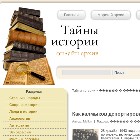
Главная
Морской архив
Тайны истории
»
������ � �����
Разделы:
Страны и народы
Спорная история
Люди в истории
Как калмыков депортиров
Археология
Автор:
Malkin
|
Раздел:
������ � �
Артефакты
28 декабря 1943 года с
Этнография
поголовно, включая дря
Казахстана. С карты С
Мифы и легенды