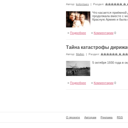
Автор:
kolontaev
|
Раздел:
������ �
Что касается приёмной 
продолжала вместе с м
Красную Армию и была 
»
Подробнее
»
Комментарии
0
Тайна катастрофы дирижа
Автор:
Malkin
|
Раздел:
������ � �
5 октября 1930 года в 
»
Подробнее
»
Комментарии
0
О проекте
Авторам
Реклама
RSS