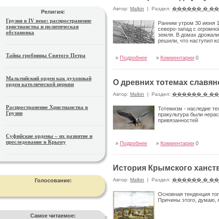
Автор:
Malkin
|
Раздел:
������ � �
Религия:
Грузия в IV веке: распространение
Ранним утром 30 июня 1
христианства и политическая
северо-запад с огромно
обстановка
земля. В домах дрожали 
решили, что наступил к
Тайна гробницы Святого Петра
»
Подробнее
»
Комментарии
0
Мальтийский орден как духовный
О древних тотемах славян
орден католической церкви
Автор:
Malkin
|
Раздел:
������ � �
Распространение Христианства в
Тотемизм - наследие те
Грузии
пракультура были нера
привязанностей
Суфийские ордены – их развитие и
преследование в Крыму
»
Подробнее
»
Комментарии
0
История Крымского ханств
Автор:
Malkin
|
Раздел:
������ � �
Голосование:
Основная тенденция тог
Причины этого, думаю, 
Самое читаемое: