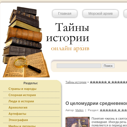
Главная
Морской архив
Тайны истории
»
������ � �����
Разделы:
Страны и народы
Спорная история
Люди в истории
О целомудрии средневек
Археология
Автор:
Malkin
|
Раздел:
������ � �
Артефакты
Понятия «жизнь в свято
Этнография
очевидная. Иногда речь
появляется в период мон
Мифы и легенды