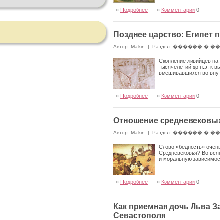
»
Подробнее
»
Комментарии
0
Позднее царство: Египет 
Автор:
Malkin
|
Раздел:
������ � �
Скопление ливийцев на 
тысячелетий до н.э. к 
вмешивавшихся во внут
»
Подробнее
»
Комментарии
0
Отношение средневековых
Автор:
Malkin
|
Раздел:
������ � �
Слово «бедность» очень
Средневековья? Во вся
и моральную зависимост
»
Подробнее
»
Комментарии
0
Как приемная дочь Льва З
Севастополя