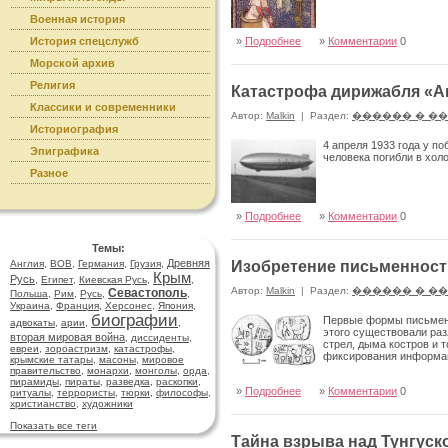
Военная история
История спецслужб
»
Подробнее
»
Комментарии
0
Морской архив
Религия
Катастрофа дирижабля «Ак
Классики и современники
Автор:
Malkin
|
Раздел:
������ � �
Историография
4 апреля 1933 года у п
Эпиграфика
человека погибли в хол
Разное
»
Подробнее
»
Комментарии
0
Темы:
Древняя
Англия
,
ВОВ
,
Германия
,
Грузия
,
Изобретение письменност
Крым
Русь
,
Египет
,
Киевская Русь
,
,
Автор:
Malkin
|
Раздел:
������ � �
Севастополь
Польша
,
Рим
,
Русь
,
,
Украина
,
Франция
,
Херсонес
,
Япония
,
биографии
Первые формы письменно
адвокаты
,
арии
,
,
этого существовали ра
вторая мировая война
,
диссиденты
,
стрел, дыма костров и 
евреи
,
зороастризм
,
катастрофы
,
фиксирования информа
крымские татары
,
масоны
,
мировое
правительство
,
монархи
,
монголы
,
орда
,
пирамиды
,
пираты
,
разведка
,
раскопки
,
»
Подробнее
»
Комментарии
0
ритуалы
,
террористы
,
тюрки
,
философы
,
христианство
,
художники
Показать все теги
Тайна взрыва над Тунгуск