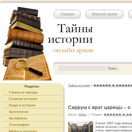
Главная
Морской архив
Тайны истории
»
������ � �����
Разделы:
Страны и народы
Спорная история
Люди в истории
Сирруш с врат царицы – о
Археология
Автор:
Malkin
|
Раздел:
������ � �
Артефакты
3 июня 1887 года немец
Этнография
земли осколок старого 
очень заинтересовавшие
Мифы и легенды