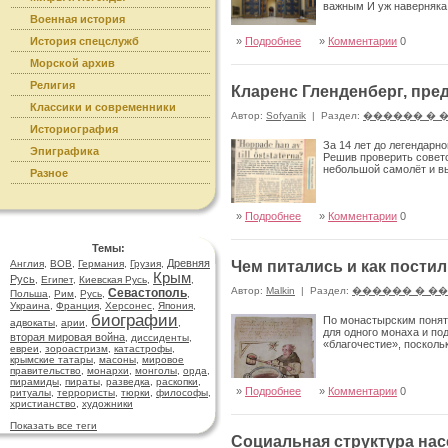
важным И уж наверняка н
Военная история
История спецслужб
»
Подробнее
»
Комментарии
0
Морской архив
Религия
Кларенс Гленденберг, пре
Классики и современники
Автор:
Sofyanik
|
Раздел:
������ � 
Историография
За 14 лет до легендарн
Эпиграфика
Решив проверить советс
небольшой самолёт и вы
Разное
»
Подробнее
»
Комментарии
0
Темы:
Древняя
Англия
,
ВОВ
,
Германия
,
Грузия
,
Чем питались и как пости
Крым
Русь
,
Египет
,
Киевская Русь
,
,
Автор:
Malkin
|
Раздел:
������ � �
Севастополь
Польша
,
Рим
,
Русь
,
,
Украина
,
Франция
,
Херсонес
,
Япония
,
биографии
По монастырским поняти
адвокаты
,
арии
,
,
для одного монаха и под
вторая мировая война
,
диссиденты
,
«благочестие», посколь
евреи
,
зороастризм
,
катастрофы
,
крымские татары
,
масоны
,
мировое
правительство
,
монархи
,
монголы
,
орда
,
пирамиды
,
пираты
,
разведка
,
раскопки
,
»
Подробнее
»
Комментарии
0
ритуалы
,
террористы
,
тюрки
,
философы
,
христианство
,
художники
Показать все теги
Социальная структура нас