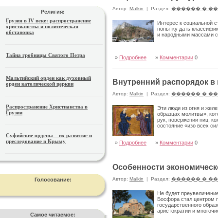
Автор:
Malkin
|
Раздел:
������ � �
Религия:
Грузия в IV веке: распространение
Интерес к социальной с
христианства и политическая
попытку дать классифик
обстановка
и народными массами с
Тайна гробницы Святого Петра
»
Подробнее
»
Комментарии
0
Мальтийский орден как духовный
Внутренний распорядок в
орден католической церкви
Автор:
Malkin
|
Раздел:
������ � �
Распространение Христианства в
Эти люди из огня и жел
Грузии
образцах молитвы», кот
рук, повержении ниц, к
состояние «изо всех си
Суфийские ордены – их развитие и
преследование в Крыму
»
Подробнее
»
Комментарии
0
Особенности экономическо
Автор:
Malkin
|
Раздел:
������ � �
Голосование:
Не будет преувеличение
Босфора стал центром 
государственного образ
аристократии и многоч
Самое читаемое: