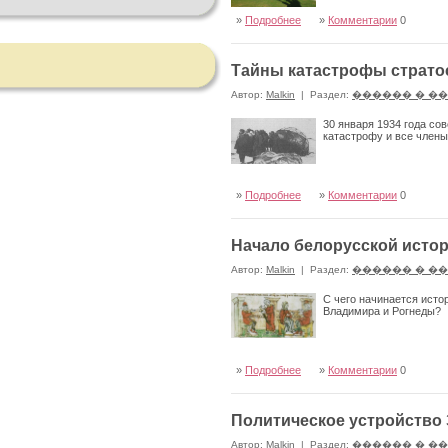
»
Подробнее
»
Комментарии
0
Тайны катастрофы страто
Автор:
Malkin
|
Раздел:
������ � �
30 января 1934 года со
катастрофу и все члены
»
Подробнее
»
Комментарии
0
Начало белорусской исто
Автор:
Malkin
|
Раздел:
������ � �
С чего начинается исто
Владимира и Рогнеды?
»
Подробнее
»
Комментарии
0
Политическое устройство
Автор:
Malkin
|
Раздел:
������ � �