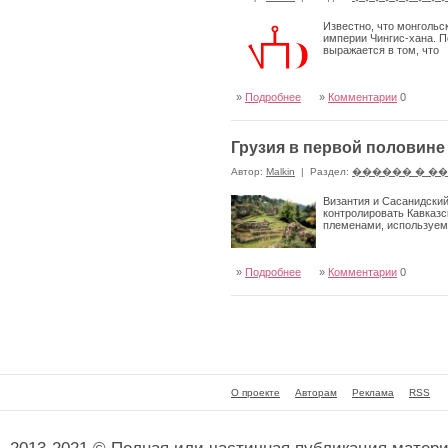
Известно, что монголь
империи Чингис-хана. П
выражается в том, что
»
Подробнее
»
Комментарии
0
Грузия в первой половине 
Автор:
Malkin
|
Раздел:
������ � �
Византия и Сасанидский
контролировать Кавказ
племенами, используем
»
Подробнее
»
Комментарии
0
О проекте
Авторам
Реклама
RSS