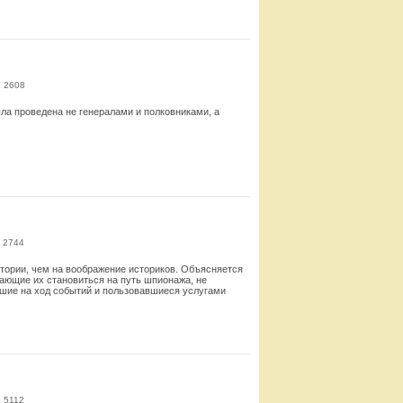
Смотреть
: 2608
ла проведена не генералами и полковниками, а
Смотреть
 2744
стории, чем на воображение историков. Объясняется
дающие их становиться на путь шпионажа, не
вшие на ход событий и пользовавшиеся услугами
Смотреть
 5112