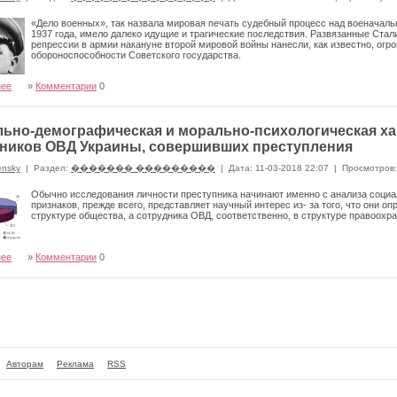
«Дело военных», так назвала мировая печать судебный процесс над военачал
1937 года, имело далеко идущие и трагические последствия. Развязанные Ст
репрессии в армии накануне второй мировой войны нанесли, как известно, о
обороноспособности Советского государства.
нее
»
Комментарии
0
ьно-демографическая и морально-психологическая ха
ников ОВД Украины, совершивших преступления
ensky
|
Раздел:
������� ���������
|
Дата: 11-03-2018 22:07
|
Просмотров:
Обычно исследования личности преступника начинают имен­но с анализа социа
признаков, прежде всего, представляет научный интерес из- за того, что они о
структуре общества, а сотрудника ОВД, соответственно, в струк­туре правоохр
нее
»
Комментарии
0
Авторам
Реклама
RSS