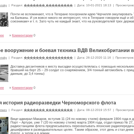
ensky
|
Раздел:
������� ���������
|
Дата: 10-01-2021 18:13
|
Просмотров
Почти не вспоминают, что в Тегеране похоронили идею Черчилля оккупировать 
на Балканы. И уж вовсе никого не интересует, что в Тегеране говорили ещё и 
союзникам» и т. п. Зато чуть не каждый знает, что на руководителей трех держ
нее
»
Комментарии
0
е вооружение и боевая техника ВДВ Великобритании 
ensky
|
Раздел:
������� ���������
|
Дата: 26-12-2020 11:16
|
Просмотров:
Доставка десантников к месту высадки осуществлялась с помощью нескольких
бравший на борт 25 – 29 солдат со снаряжением, 3/4-тонный автомобиль с прице
данным, до 3,4 тонны)
нее
»
Комментарии
0
я история радиоразведки Черноморского флота
ntaev
|
Раздел:
������� ���������
|
Дата: 08-12-2019 15:57
|
Просмотров
Вице-адмирал Макаров, вступив 11 (24 по новому стилю) февраля 1904 года в
Порт – Артуре, уже 7 (20 по новому стилю) марта 1904 года, отдал приказ № 2
радиостанциям флота предписывалось перехватывать японские радиопередачи
дешифровки в разведывательных целях. Таким образом, этот день и стал днем 
флоте, а затем и в армии