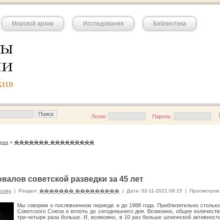
Морской архив
Исследования
Библиотека
Логин:
Пароль:
рии
»
������� ���������
овалов советской разведки за 45 лет
ensky
|
Раздел:
������� ���������
|
Дата: 02-11-2021 08:15
|
Просмотров:
Мы говорим о послевоенном периоде и до 1988 года. Приблизительно столько
Советского Союза и вплоть до сегодняшнего дня. Возможно, общее количест
три-четыре раза больше. И, возможно, в 10 раз больше шпионской активности