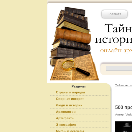
Главная
Тайны исто
Разделы:
Страны и народы
Спорная история
Люди в истории
500 пр
Археология
Автор:
Ved
Артефакты
Этнография
Мифы и легенды