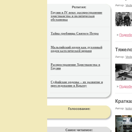
Автор:
Ved
Религия:
Грузия в IV веке: распространение
христианства и политическая
обстановка
Тайна гробницы Святого Петра
»
Подроб
Мальтийский орден как духовный
Тяжело
орден католической церкви
Автор:
Ved
Распространение Христианства в
Грузии
Суфийские ордены – их развитие и
преследование в Крыму
»
Подроб
Кратка
Автор:
kolo
Голосование:
Самое читаемое: