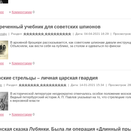
нее
»
Комментарии
0
реченный учебник для советских шпионов
ensky
|
Раздел:
������� ���������
|
Дата: 04-04-2021 16:29
|
Просмотров
В архивной брошюре рассказывается, как советским шпионам давали инструк
Объясняли, как вести себя на публике, за столом и одеваться по-фински
нее
»
Комментарии
0
ские стрельцы – личная царская гвардия
in
|
Раздел:
������� ���������
|
Дата: 14-01-2021 15:34
|
Просмотров: 2
В исторической литературе неоднократно отмечалось особое положение москов
Видный петербургский историк А. П. Павлов указывал на то, что стрелецкие го
к верховной власти
нее
»
Комментарии
0
нская сказка Лубянки. Была ли операция «Длинный пр