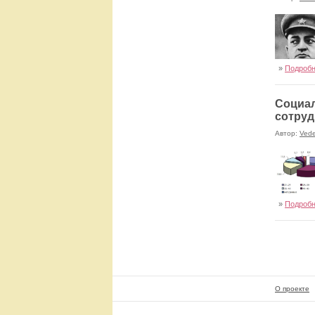
»
Подроб
Социал
сотруд
Автор:
Ved
»
Подроб
О проекте