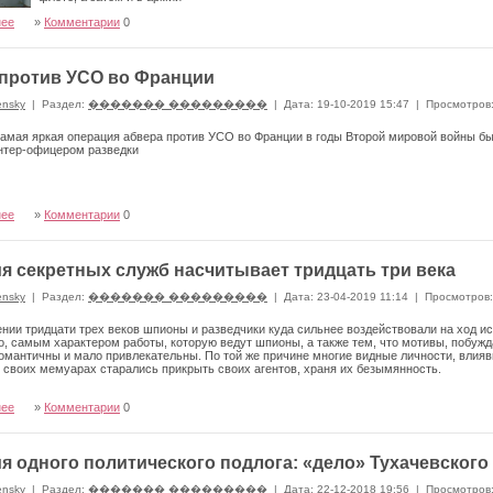
нее
»
Комментарии
0
против УСО во Франции
ensky
|
Раздел:
������� ���������
|
Дата: 19-10-2019 15:47
|
Просмотров
амая яркая операция абвера против УСО во Франции в годы Второй мировой войны бы
нтер-офицером разведки
нее
»
Комментарии
0
я секретных служб насчитывает тридцать три века
ensky
|
Раздел:
������� ���������
|
Дата: 23-04-2019 11:14
|
Просмотров:
нии тридцати трех веков шпионы и разведчики куда сильнее воздействовали на ход и
о, самым характером работы, которую ведут шпионы, а также тем, что мотивы, побуж
мантичны и мало привлекательны. По той же причине многие видные личности, влия
 своих мемуарах старались прикрыть своих агентов, храня их безымянность.
нее
»
Комментарии
0
я одного политического подлога: «дело» Тухачевского
ensky
|
Раздел:
������� ���������
|
Дата: 22-12-2018 19:56
|
Просмотров: