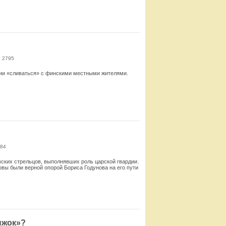
Смотреть
: 2795
ции «сливаться» с финскими местными жителями.
Смотреть
884
ских стрельцов, выполнявших роль царской гвардии.
ловы были верной опорой Бориса Годунова на его пути
Смотреть
ыжок»?