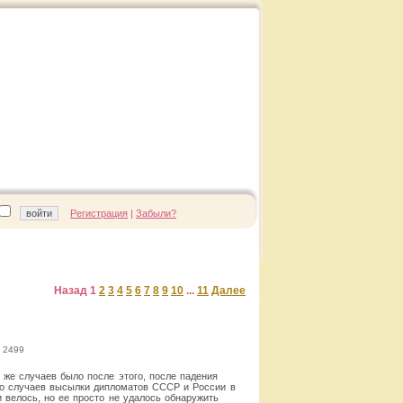
Регистрация
|
Забыли?
Назад
1
2
3
4
5
6
7
8
9
10
...
11
Далее
 2499
 же случаев было после этого, после падения
во случаев высылки дипломатов СССР и России в
 велось, но ее просто не удалось обнаружить