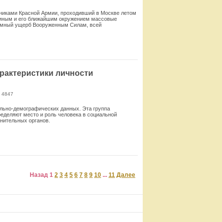
ьниками Красной Армии, проходивший в Москве летом
алиным и его ближайшим окружением массовые
громный ущерб Вооруженным Силам, всей
Смотреть
рактеристики личности
 4847
льно-демографических данных. Эта груп­па
пределяют место и роль человека в социальной
анительных органов.
Смотреть
Назад
1
2
3
4
5
6
7
8
9
10
...
11
Далее