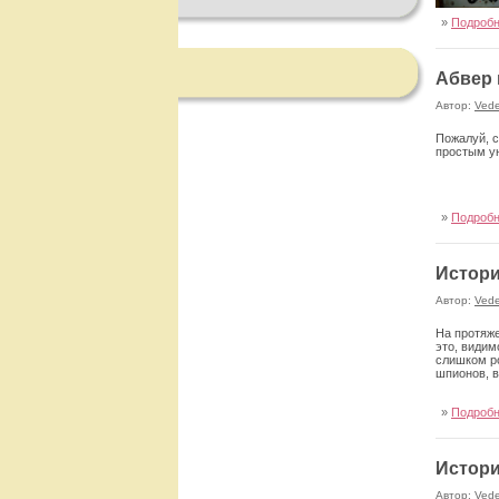
»
Подроб
Абвер 
Автор:
Ved
Пожалуй, с
простым у
»
Подроб
Истори
Автор:
Ved
На протяже
это, видим
слишком ро
шпионов, в
»
Подроб
Истори
Автор:
Ved