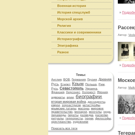
Военная история
История спецслужб
»
Подроб
Морской архив
Религия
Рассек
Классики и современники
Автор:
Ved
Историография
Эпиграфика
Разное
»
Подроб
Темы:
Древняя
Англия
,
ВОВ
,
Германия
,
Грузия
,
Москов
Крым
Русь
,
Египет
,
,
Польша
,
Рим
,
Автор:
Malk
Севастополь
Русь
,
,
Украина
,
Франция
,
Херсонес
,
Холокост
,
Япония
,
биографии
адвокаты
,
арии
,
,
вторая мировая война
,
диссиденты
,
евреи
,
зороастризм
,
катастрофы
,
крымские татары
,
масоны
,
мировое
правительство
,
монархи
,
монголы
,
орда
,
пирамиды
,
пираты
,
разведка
,
раскопки
,
»
Подроб
ритуалы
,
террористы
,
тюрки
,
философы
,
христианство
,
художники
Показать все теги
Тегера