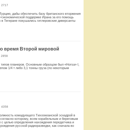
: 2717
Турцию, дабы обеспечить базу британского вторжения
об «экономической поддержке Ирана за его помощь
ав в Тегеране покушались гитлеровские диверсанты
Смотреть
во время Второй мировой
 2858
 типов планеров. Основным образцом был «Horsa» I,
пом 1/4 т либо 3,1 тонны груза (по некоторым
Смотреть
: 4358
 должность комадующего Тихоокеанской эскадрой в
7, согласно которому, всем корабельным и береговым
 с целью определения нахождения передатчика и
рождения русской радиоразведки, как сначала во