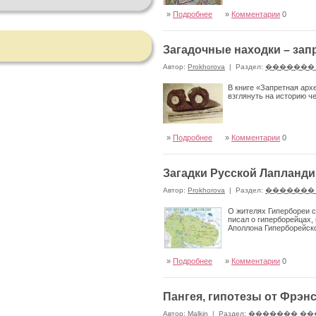
»
Подробнее
»
Комментарии
0
Загадочные находки – зап
Автор:
Prokhorova
|
Раздел:
�������
В книге «Запретная арх
взглянуть на историю ч
»
Подробнее
»
Комментарии
0
Загадки Русской Лапланди
Автор:
Prokhorova
|
Раздел:
�������
О жителях Гипербореи 
писал о гиперборейцах,
Аполлона Гиперборейск
»
Подробнее
»
Комментарии
0
Пангея, гипотезы от Фрэн
Автор:
Malkin
|
Раздел:
������� ��