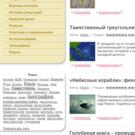
Военная история
История спецслужб
»
Подробнее
»
Комментарии
0
Морской архив
Религия
Таинственный треугольни
Классики и современники
Автор:
Malkin
|
Раздел:
������� ��
Историография
В западной части Атлан
Эпиграфика
напоминающий по форме 
Багамских островов к о
Разное
западной долготы.
»
Подробнее
»
Комментарии
0
Темы:
Древняя
Англия
,
ВОВ
,
Германия
,
Грузия
,
«Небесные корабли»: фе
Крым
Русь
,
Египет
,
,
Польша
,
Рим
,
Автор:
Malkin
|
Раздел:
������� ��
Севастополь
Русь
,
,
Украина
,
Франция
,
Херсонес
,
Холокост
,
Япония
,
биографии
Поражающие воображени
адвокаты
,
арии
,
,
зафиксированы описания
вторая мировая война
,
диссиденты
,
над Римом. Подобных с
евреи
,
зороастризм
,
катастрофы
,
крымские татары
,
масоны
,
мировое
правительство
,
монархи
,
монголы
,
орда
,
пирамиды
,
пираты
,
разведка
,
раскопки
,
»
Подробнее
»
Комментарии
0
ритуалы
,
террористы
,
тюрки
,
философы
,
христианство
,
художники
Показать все теги
Голубиная книга – премуд