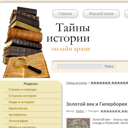
Главная
Морской архив
Тайны истории
»
������� �����
Разделы:
Страны и народы
Спорная история
Люди в истории
Золотой век и Гиперборея
Археология
Автор:
Malkin
|
Раздел:
������� ��
Артефакты
Золотой век - эпоха сп
Этнография
голода и болезней. Ант
Мифы и легенды