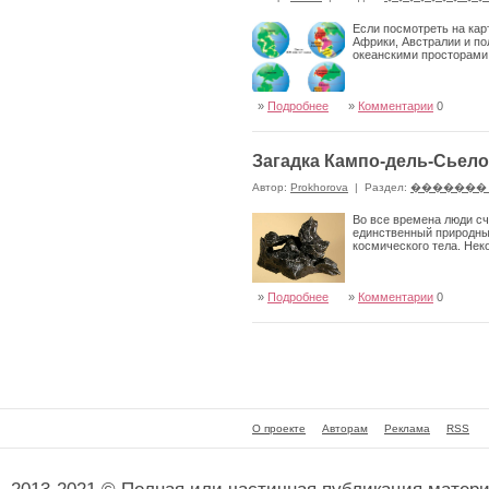
Если посмотреть на кар
Африки, Австралии и по
океанскими просторам
»
Подробнее
»
Комментарии
0
Загадка Кампо-дель-Сьело
Автор:
Prokhorova
|
Раздел:
�������
Во все времена люди сч
единственный природны
космического тела. Нек
»
Подробнее
»
Комментарии
0
О проекте
Авторам
Реклама
RSS