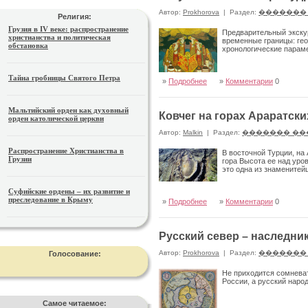
Автор:
Prokhorova
|
Раздел:
�������
Религия:
Грузия в IV веке: распространение
Предварительный экску
христианства и политическая
временные границы: гео
обстановка
хронологические параме
Тайна гробницы Святого Петра
»
Подробнее
»
Комментарии
0
Мальтийский орден как духовный
Ковчег на горах Араратски
орден католической церкви
Автор:
Malkin
|
Раздел:
������� ��
Распространение Христианства в
В восточной Турции, на
Грузии
гора Высота ее над уро
это одна из знаменитей
Суфийские ордены – их развитие и
преследование в Крыму
»
Подробнее
»
Комментарии
0
Русский север – наследни
Автор:
Prokhorova
|
Раздел:
�������
Голосование:
Не приходится сомневат
России, а русский наро
Самое читаемое: