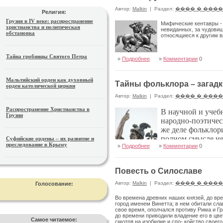
Автор:
Malkin
|
Раздел:
���� � ���
Религия:
Грузия в IV веке: распространение
Мифические кентавры - 
христианства и политическая
невиданных, за чудовищ
обстановка
относящиеся к другим в
Тайна гробницы Святого Петра
»
Подробнее
»
Комментарии
0
Мальтийский орден как духовный
Тайны фольклора – загадк
орден католической церкви
Автор:
Malkin
|
Раздел:
���� � ���
Распространение Христианства в
В научной и учеб
Грузии
народно-поэтичес
же деле фольклори
полном смысле не
Суфийские ордены – их развитие и
преследование в Крыму
»
Подробнее
»
Комментарии
0
передачи
Повесть о Силославе
Автор:
Malkin
|
Раздел:
���� � ���
Голосование:
Во времена древних наших князей, до вре
город именем Винетта; в нем обитали сла
свое время, ополчался противу Рима и Гр
до времени приводили владение его в цве
Самое читаемое:
смотря на изобилие и спо- койство своего