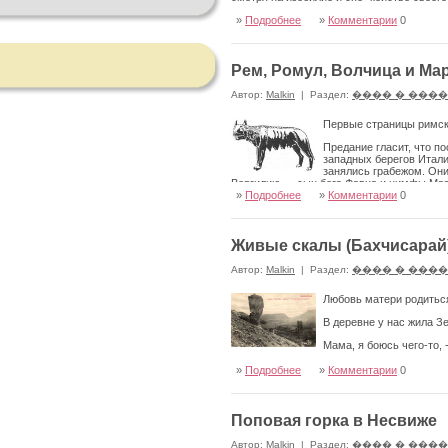
»
Подробнее
»
Комментарии
0
Рем, Ромул, Волчица и Марс.
Автор:
Malkin
|
Раздел:
���� � ���
Первые страницы римско
Предание гласит, что п
западных берегов Итали
занялись грабежом. Они
Вер­гилию — сын бога Фавна и нимфы Мар
состоялось, враги примирились, и царь Л
»
Подробнее
»
Комментарии
0
родился сын Асканий.
Живые скалы (Бахчисарай
Автор:
Malkin
|
Раздел:
���� � ���
Любовь матери родиться
В деревне у нас жила З
Мама, я боюсь чего-то, 
Коркма, балам. Не бойся, дитя.
»
Подробнее
»
Комментарии
0
А сама испугалась, стала гладить дочь, з
Поповая горка в Несвиже
Автор:
Malkin
|
Раздел:
���� � ���