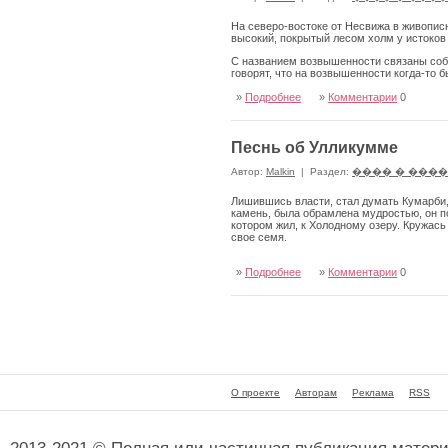
На северо-востоке от Несвижа в живопис
высокий, покрытый лесом холм у истоков
С названием возвышенности связаны событ
говорят, что на возвышенности когда-то б
»
Подробнее
»
Комментарии
0
Песнь об Улликумме
Автор:
Malkin
|
Раздел:
���� � ���
Лишившись власти, стал думать Кумарби, 
камень, была обрамлена мудростью, он пок
котором жил, к Холодному озеру. Кружась 
свое семя.
»
Подробнее
»
Комментарии
0
О проекте
Авторам
Реклама
RSS