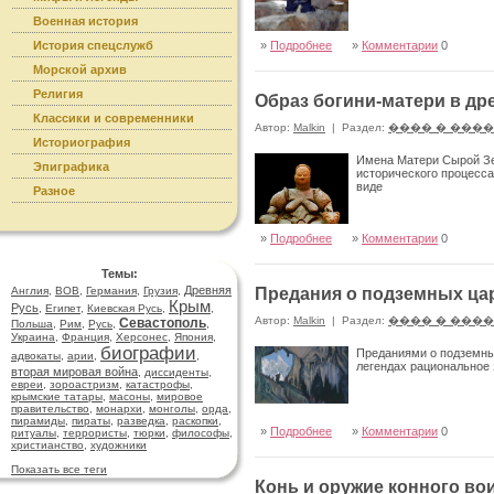
Военная история
История спецслужб
»
Подробнее
»
Комментарии
0
Морской архив
Религия
Образ богини-матери в др
Классики и современники
Автор:
Malkin
|
Раздел:
���� � ���
Историография
Имена Матери Сырой Зем
Эпиграфика
исторического процесса
виде
Разное
»
Подробнее
»
Комментарии
0
Темы:
Древняя
Англия
,
ВОВ
,
Германия
,
Грузия
,
Предания о подземных ца
Крым
Русь
,
Египет
,
Киевская Русь
,
,
Автор:
Malkin
|
Раздел:
���� � ���
Севастополь
Польша
,
Рим
,
Русь
,
,
Украина
,
Франция
,
Херсонес
,
Япония
,
биографии
Преданиями о подземных
адвокаты
,
арии
,
,
легендах рациональное 
вторая мировая война
,
диссиденты
,
евреи
,
зороастризм
,
катастрофы
,
крымские татары
,
масоны
,
мировое
правительство
,
монархи
,
монголы
,
орда
,
пирамиды
,
пираты
,
разведка
,
раскопки
,
»
Подробнее
»
Комментарии
0
ритуалы
,
террористы
,
тюрки
,
философы
,
христианство
,
художники
Показать все теги
Конь и оружие конного во