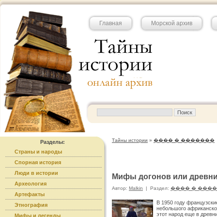
Главная
Морской архив
Тайны истории
»
���� � �������
Разделы:
Страны и народы
Спорная история
Люди в истории
Мифы догонов или древни
Археология
Автор:
Malkin
|
Раздел:
���� � ���
Артефакты
В 1950 году французск
Этнография
небольшого африканско
этот народ еще в древн
Мифы и легенды