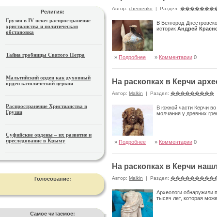
Автор:
chernenko
|
Раздел:
�������
Религия:
Грузия в IV веке: распространение
В Белгород-Днестровск
христианства и политическая
историк
Андрей Красн
обстановка
Тайна гробницы Святого Петра
»
Подробнее
»
Комментарии
0
Мальтийский орден как духовный
На раскопках в Керчи арх
орден католической церкви
Автор:
Malkin
|
Раздел:
���������
Распространение Христианства в
В южной части Керчи во
Грузии
молчания у древних гре
Суфийские ордены – их развитие и
преследование в Крыму
»
Подробнее
»
Комментарии
0
На раскопках в Керчи на
Автор:
Malkin
|
Раздел:
���������
Голосование:
Археологи обнаружили 
тысяч лет, которая мож
Самое читаемое: