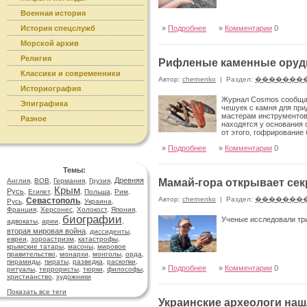
Военная история
История спецслужб
»
Подробнее
»
Комментарии
0
Морской архив
Религия
Рифленые каменные оруд
Классики и современники
Автор:
chernenko
|
Раздел:
�������
Историография
Журнал Cosmos сообщае
Эпиграфика
чешуек с камня для пр
мастерам инструментов,
Разное
находятся у основания 
от этого, гофрирование
»
Подробнее
»
Комментарии
0
Темы:
Древняя
Англия
,
ВОВ
,
Германия
,
Грузия
,
Мамай-гора открывает сек
Крым
Русь
,
Египет
,
,
Польша
,
Рим
,
Автор:
chernenko
|
Раздел:
�������
Севастополь
Русь
,
,
Украина
,
Франция
,
Херсонес
,
Холокост
,
Япония
,
биографии
Ученые исследовали три
адвокаты
,
арии
,
,
вторая мировая война
,
диссиденты
,
евреи
,
зороастризм
,
катастрофы
,
крымские татары
,
масоны
,
мировое
правительство
,
монархи
,
монголы
,
орда
,
пирамиды
,
пираты
,
разведка
,
раскопки
,
»
Подробнее
»
Комментарии
0
ритуалы
,
террористы
,
тюрки
,
философы
,
христианство
,
художники
Показать все теги
Украинские археологи на