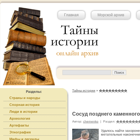
Главная
Морской архив
Тайны истории
»
���������
Разделы:
Страны и народы
Спорная история
Люди в истории
Сосуд позднего каменного
Археология
Автор:
chernenko
|
Раздел:
�������
Артефакты
Удалось найти захороне
Этнография
метательные наконечни
Мифы и легенды