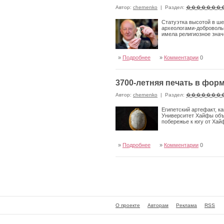
Автор:
chernenko
|
Раздел:
�������
Статуэтка высотой в ше
археологами-добровольц
имела религиозное знач
»
Подробнее
»
Комментарии
0
3700-летняя печать в фор
Автор:
chernenko
|
Раздел:
�������
Египетский артефакт, к
Университет Хайфы объя
побережье к югу от Ха
»
Подробнее
»
Комментарии
0
О проекте
Авторам
Реклама
RSS