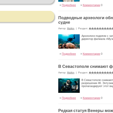
»
Подробнее
»
Комментарии
0
Подводные археологи обн
судне
Автор:
Malkin
|
Раздел:
���������
Археологи подняли с за
директор филиала «Муз
»
Подробнее
»
Комментарии
0
В Севастополе снимают ф
Автор:
Malkin
|
Раздел:
���������
В Севастополе снимают
разрешении 4К. Энтузи
пропагандируют этот ви
»
Подробнее
»
Комментарии
0
Редкая статуя Венеры мо