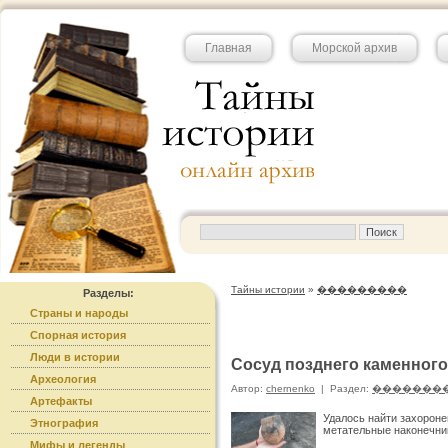
Главная
Морской архив
Тайны истории
»
���������
Разделы:
Страны и народы
Спорная история
Люди в истории
Сосуд позднего каменного
Археология
Автор:
chernenko
|
Раздел:
�������
Артефакты
Удалось найти захороне
Этнография
метательные наконечни
Мифы и легенды