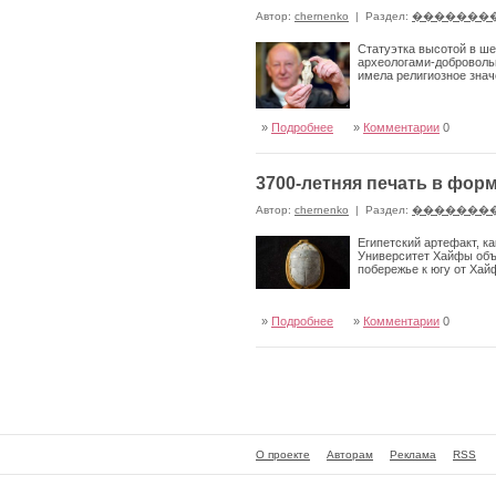
Автор:
chernenko
|
Раздел:
�������
Статуэтка высотой в ше
археологами-добровольц
имела религиозное знач
»
Подробнее
»
Комментарии
0
3700-летняя печать в фор
Автор:
chernenko
|
Раздел:
�������
Египетский артефакт, к
Университет Хайфы объя
побережье к югу от Ха
»
Подробнее
»
Комментарии
0
О проекте
Авторам
Реклама
RSS