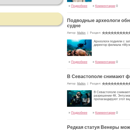
»
Подробнее
»
Комментарии
0
Подводные археологи обн
судне
Автор:
Malkin
|
Раздел:
���������
Археологи подняли с за
директор филиала «Муз
»
Подробнее
»
Комментарии
0
В Севастополе снимают ф
Автор:
Malkin
|
Раздел:
���������
В Севастополе снимают
разрешении 4К. Энтузи
пропагандируют этот ви
»
Подробнее
»
Комментарии
0
Редкая статуя Венеры мо