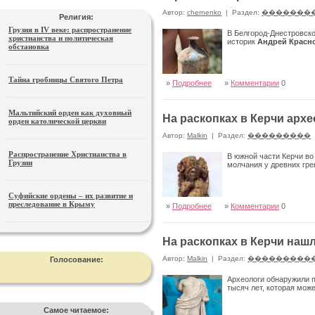
Автор:
chernenko
|
Раздел:
�������
Религия:
Грузия в IV веке: распространение
В Белгород-Днестровск
христианства и политическая
историк
Андрей Красн
обстановка
Тайна гробницы Святого Петра
»
Подробнее
»
Комментарии
0
Мальтийский орден как духовный
На раскопках в Керчи арх
орден католической церкви
Автор:
Malkin
|
Раздел:
���������
Распространение Христианства в
В южной части Керчи во
Грузии
молчания у древних гре
Суфийские ордены – их развитие и
преследование в Крыму
»
Подробнее
»
Комментарии
0
На раскопках в Керчи на
Автор:
Malkin
|
Раздел:
���������
Голосование:
Археологи обнаружили 
тысяч лет, которая мож
Самое читаемое: