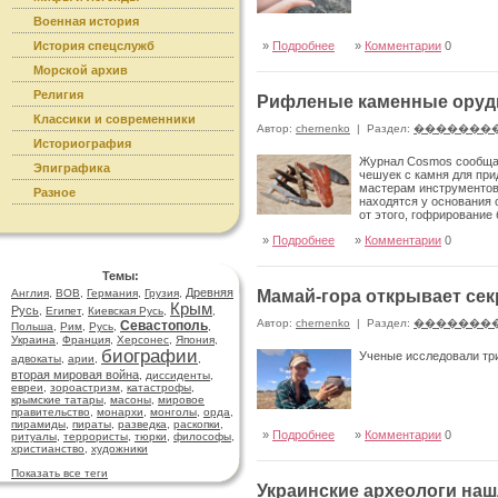
Военная история
История спецслужб
»
Подробнее
»
Комментарии
0
Морской архив
Религия
Рифленые каменные оруд
Классики и современники
Автор:
chernenko
|
Раздел:
�������
Историография
Журнал Cosmos сообщае
Эпиграфика
чешуек с камня для пр
мастерам инструментов,
Разное
находятся у основания 
от этого, гофрирование
»
Подробнее
»
Комментарии
0
Темы:
Древняя
Англия
,
ВОВ
,
Германия
,
Грузия
,
Мамай-гора открывает сек
Крым
Русь
,
Египет
,
Киевская Русь
,
,
Автор:
chernenko
|
Раздел:
�������
Севастополь
Польша
,
Рим
,
Русь
,
,
Украина
,
Франция
,
Херсонес
,
Япония
,
биографии
Ученые исследовали три
адвокаты
,
арии
,
,
вторая мировая война
,
диссиденты
,
евреи
,
зороастризм
,
катастрофы
,
крымские татары
,
масоны
,
мировое
правительство
,
монархи
,
монголы
,
орда
,
пирамиды
,
пираты
,
разведка
,
раскопки
,
»
Подробнее
»
Комментарии
0
ритуалы
,
террористы
,
тюрки
,
философы
,
христианство
,
художники
Показать все теги
Украинские археологи на