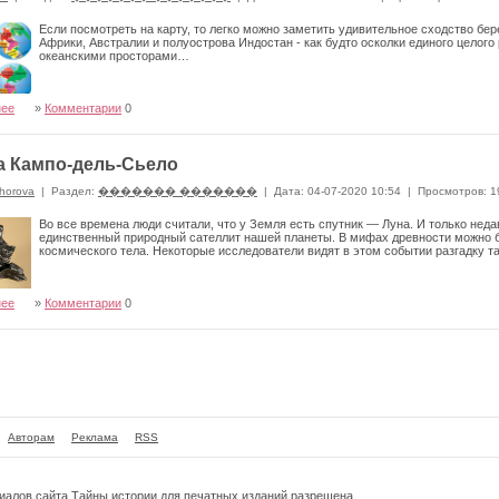
Если посмотреть на карту, то легко можно заметить удивительное сходство бе
Африки, Австралии и полуострова Индостан - как будто осколки единого цело
океанскими просторами…
нее
»
Комментарии
0
а Кампо-дель-Сьело
horova
|
Раздел:
������� �������
|
Дата: 04-07-2020 10:54
|
Просмотров: 1
Во все времена люди считали, что у Земля есть спутник — Луна. И только неда
единственный природный сателлит нашей планеты. В мифах древности можно 
космического тела. Некоторые исследователи видят в этом событии разгадку 
нее
»
Комментарии
0
Авторам
Реклама
RSS
риалов сайта
Тайны истории
для печатных изданий разрешена