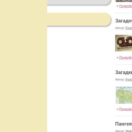
»
Подроб
Загадо
Автор:
Prok
»
Подроб
Загадк
Автор:
Prok
»
Подроб
Пангея
Автор:
Malk