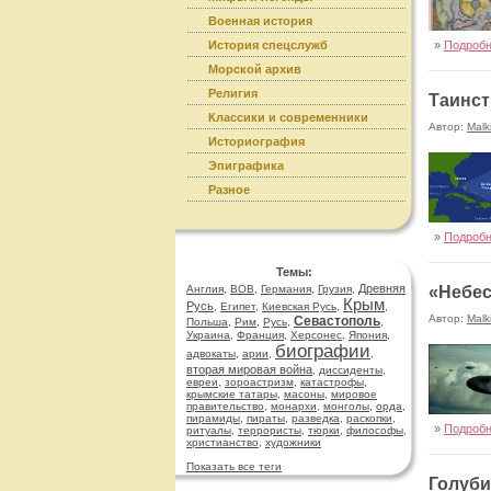
Военная история
История спецслужб
»
Подроб
Морской архив
Религия
Таинст
Классики и современники
Автор:
Malk
Историография
Эпиграфика
Разное
»
Подроб
Темы:
Древняя
Англия
,
ВОВ
,
Германия
,
Грузия
,
«Небес
Крым
Русь
,
Египет
,
Киевская Русь
,
,
Автор:
Malk
Севастополь
Польша
,
Рим
,
Русь
,
,
Украина
,
Франция
,
Херсонес
,
Япония
,
биографии
адвокаты
,
арии
,
,
вторая мировая война
,
диссиденты
,
евреи
,
зороастризм
,
катастрофы
,
крымские татары
,
масоны
,
мировое
правительство
,
монархи
,
монголы
,
орда
,
пирамиды
,
пираты
,
разведка
,
раскопки
,
»
Подроб
ритуалы
,
террористы
,
тюрки
,
философы
,
христианство
,
художники
Показать все теги
Голуби