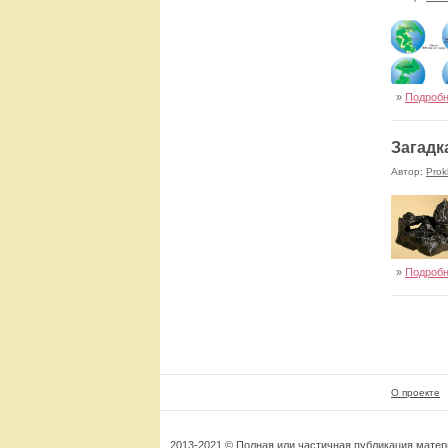
»
Подроб
Загадк
Автор:
Prok
»
Подроб
О проекте
2013-2021 © Полная или частичная публикация мате