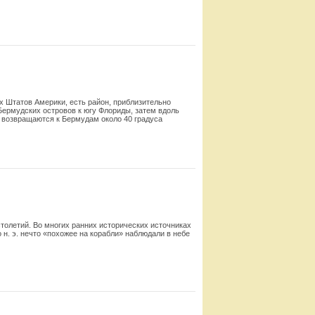
Смотреть
х Штатов Америки, есть район, приблизительно
Бермудских островов к югу Флориды, затем вдоль
и возвращаются к Бермудам около 40 градуса
Смотреть
олетий. Во многих ранних исторических источниках
н. э. нечто «похожее на корабли» наблюдали в небе
Смотреть