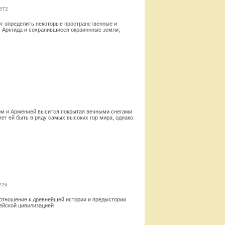
672
т определить некоторые пространственные и
) Арктида и сохранившиеся окраиннные земли;
Смотреть
ном и Арменией высится покрытая вечными снегами
яет ей быть в ряду самых высоких гор мира, однако
Смотреть
226
 отношение к древнейшей истории и предыстории
рейской цивилизацией
Смотреть