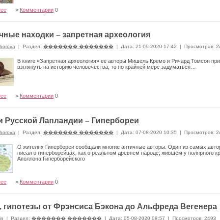
нее
»
Комментарии
0
чные находки – запретная археология
horova
|
Раздел:
������� �������
|
Дата: 21-09-2020 17:42
|
Просмотров: 2
В книге «Запретная археология» ее авторы Мишель Кремо и Ричард Томсон пр
взглянуть на историю человечества, то по крайней мере задуматься…
нее
»
Комментарии
0
и Русской Лапландии – Гипербореи
horova
|
Раздел:
������� �������
|
Дата: 07-08-2020 10:35
|
Просмотров: 2
О жителях Гипербореи сообщали многие античные авторы. Один из самых авто
писал о гиперборейцах, как о реальном древнем народе, жившем у полярного кр
Аполлона Гиперборейского
нее
»
Комментарии
0
, гипотезы от Фрэнсиса Бэкона до Альфреда Вегенера
in
|
Раздел:
������� �������
|
Дата: 05-08-2020 09:57
|
Просмотров: 2493