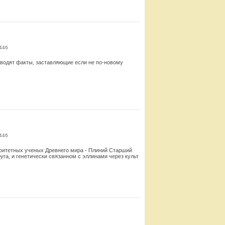
446
иводят факты, заставляющие если не по-новому
Смотреть
446
ритетных ученых Древнего мира - Плиний Старший
уга, и генетически связанном с эллинами через культ
Смотреть