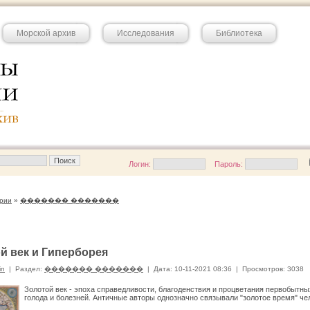
Морской архив
Исследования
Библиотека
Логин:
Пароль:
рии
»
������� �������
й век и Гиперборея
in
|
Раздел:
������� �������
|
Дата: 10-11-2021 08:36
|
Просмотров: 3038
Золотой век - эпоха справедливости, благоденствия и процветания первобытны
голода и болезней. Античные авторы однозначно связывали "золотое время" че