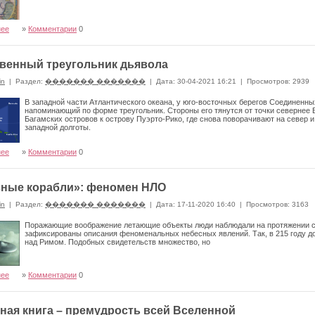
нее
»
Комментарии
0
венный треугольник дьявола
in
|
Раздел:
������� �������
|
Дата: 30-04-2021 16:21
|
Просмотров: 2939
В западной части Атлантического океана, у юго-восточных берегов Соединенны
напоминающий по форме треугольник. Стороны его тянутся от точки севернее 
Багамских островов к острову Пуэрто-Рико, где снова поворачивают на север 
западной долготы.
нее
»
Комментарии
0
ные корабли»: феномен НЛО
in
|
Раздел:
������� �������
|
Дата: 17-11-2020 16:40
|
Просмотров: 3163
Поражающие воображение летающие объекты люди наблюдали на протяжении ст
зафиксированы описания феноменальных небесных явлений. Так, в 215 году до 
над Римом. Подобных свидетельств множество, но
нее
»
Комментарии
0
ная книга – премудрость всей Вселенной