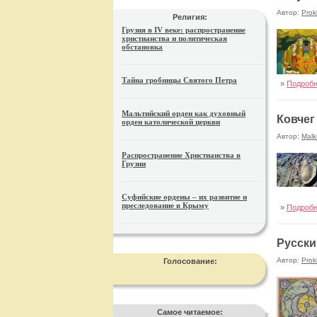
Автор:
Prok
Религия:
Грузия в IV веке: распространение
христианства и политическая
обстановка
Тайна гробницы Святого Петра
»
Подроб
Мальтийский орден как духовный
Ковчег
орден католической церкви
Автор:
Malk
Распространение Христианства в
Грузии
Суфийские ордены – их развитие и
преследование в Крыму
»
Подроб
Русски
Автор:
Prok
Голосование:
Самое читаемое: