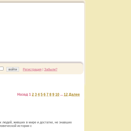
Регистрация
|
Забыли?
Назад
1
2
3
4
5
6
7
8
9
10
...
12
Далее
х людей, живших в мире и достатке, не знавших
ловеческой истории с