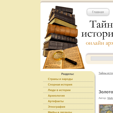
Главная
Тайны исто
Разделы:
Страны и народы
Спорная история
Люди в истории
Золото
Археология
Автор:
Malk
Артефакты
Этнография
Мифы и легенды