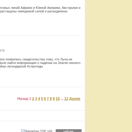
реговых линий Африки и Южной Америки, Австралии и
го растащены неведомой силой и разъединены
Смотреть
976
вно появились свидетельства тому, что Луна не
было найти информацию о падении на Землю некоего
тайны легендарной Атлантиды
Смотреть
Назад
1
2
3
4
5
6
7
8
9
10
...
12
Далее