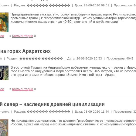
horova
|
Раздел:
������� �������
|
Дата: 28-09-2020 09:51
|
Просмотров: 3
Предварительный экскурс в историю Гипербореи и предысторию Руси позволяю
временные границы: географический контур - исчезнувший материк (архипелаг
хронологические параметры - до 40-50 тысячелетий в глубь истории
нее
»
Комментарии
0
 на горах Араратских
in
|
Раздел:
������� �������
|
Дата: 26-09-2020 16:53
|
Просмотров: 4041
В восточной Турции, на Анатолийском побережье, неподалеку от границ с Ира
гора Высота ее над уровнем моря составляет всего 5165 метров, что не позвол
это одна из знаменитейших вершин Земли. Имя этой горы - Арара
нее
»
Комментарии
0
й север – наследник древней цивилизации
horova
|
Раздел:
������� �������
|
Дата: 23-09-2020 11:44
|
Просмотров: 3
Не приходится сомневаться, что древняя Гиперборея имеет непосредственное
России, а русский народ и его язык напрямую связаны с исчезнувшей гипербо