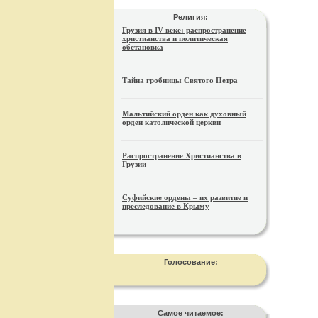
Религия:
Грузия в IV веке: распространение
христианства и политическая
обстановка
Тайна гробницы Святого Петра
Мальтийский орден как духовный
орден католической церкви
Распространение Христианства в
Грузии
Суфийские ордены – их развитие и
преследование в Крыму
Голосование:
Самое читаемое: