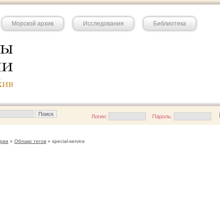
Морской архив
Исследования
Библиотека
Логин:
Пароль:
рии
»
Облако тегов
» special-service