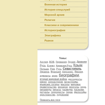
Военная история
История спецслужб
Морской архив
Религия
Классики и современники
Историография
Эпиграфика
Разное
Темы:
Древняя
Англия
,
ВОВ
,
Германия
,
Грузия
,
Крым
Русь
,
Египет
,
Киевская Русь
,
,
Севастополь
Польша
,
Рим
,
Русь
,
,
Украина
,
Франция
,
Херсонес
,
Япония
,
биографии
адвокаты
,
арии
,
,
вторая мировая война
,
диссиденты
,
евреи
,
зороастризм
,
катастрофы
,
крымские татары
,
масоны
,
мировое
правительство
,
монархи
,
монголы
,
орда
,
пирамиды
,
пираты
,
разведка
,
раскопки
,
ритуалы
,
террористы
,
тюрки
,
философы
,
христианство
,
художники
Показать все теги