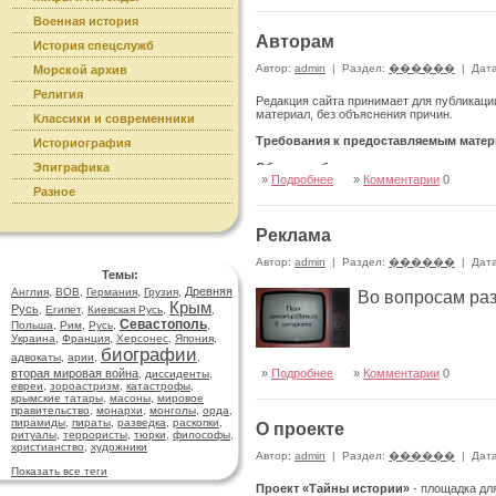
Военная история
Авторам
История спецслужб
Автор:
admin
|
Раздел:
������
|
Дата
Морской архив
Религия
Редакция сайта принимает для публикаци
материал, без объяснения причин.
Классики и современники
Требования к предоставляемым матер
Историография
Эпиграфика
Общие требования:
»
Подробнее
»
Комментарии
0
Публикации предоставлять по адресу
Разное
admin@secrethistory.su
Реклама
Запрещается републикация из других Инт
Все публикации предоставляются в форма
Автор:
admin
|
Раздел:
������
|
Дата
Темы:
Желательно указание категории или катег
Древняя
Англия
,
ВОВ
,
Германия
,
Грузия
,
Во вопросам ра
Желательно разбиение на главы, разделы,
Крым
Русь
,
Египет
,
Киевская Русь
,
,
Желательны иллюстрации, фотографии, ви
Севастополь
Имеющиеся сравнительные таблицы, график
Польша
,
Рим
,
Русь
,
,
Иллюстрации присылаются отдельными 
Украина
,
Франция
,
Херсонес
,
Япония
,
(подписями).
биографии
адвокаты
,
арии
,
,
В тексте указываются места размещения и
вторая мировая война
»
Подробнее
»
Комментарии
0
,
диссиденты
,
Возможно добавление видео в статью – л
евреи
,
зороастризм
,
катастрофы
,
крымские татары
,
масоны
,
мировое
Заметка:
правительство
,
монархи
,
монголы
,
орда
,
Короткое сообщение о конкретном событии
пирамиды
,
пираты
,
разведка
,
раскопки
,
О проекте
Объём – от 1000 знаков.
ритуалы
,
террористы
,
тюрки
,
философы
,
Преимущественно авторский текст, за ис
христианство
,
художники
Автор:
admin
|
Раздел:
������
|
Дата
Реферат статьи, научной работы:
Показать все теги
Краткое изложение содержания статьи или
Проект «Тайны истории»
- площадка дл