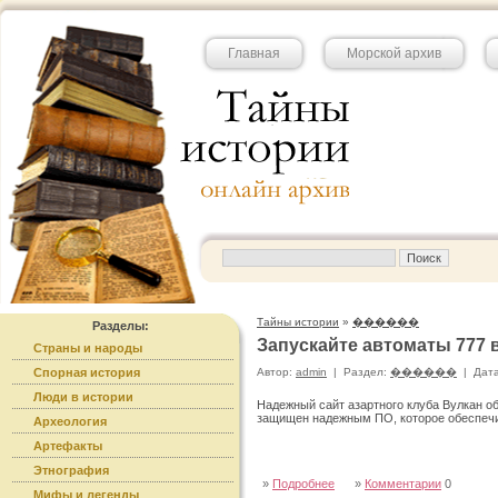
Главная
Морской архив
Тайны истории
»
������
Разделы:
Запускайте автоматы 777 
Страны и народы
Спорная история
Автор:
admin
|
Раздел:
������
|
Дата
Люди в истории
Надежный сайт азартного клуба Вулкан о
защищен надежным ПО, которое обеспечи
Археология
Артефакты
Этнография
»
Подробнее
»
Комментарии
0
Мифы и легенды