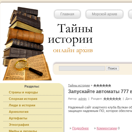
Главная
Морской архив
Тайны истории
»
������
Разделы:
Запускайте автоматы 777 
Страны и народы
Спорная история
Автор:
admin
|
Раздел:
������
|
Дата
Люди в истории
Надежный сайт азартного клуба Вулкан о
защищен надежным ПО, которое обеспечи
Археология
Артефакты
Этнография
»
Подробнее
»
Комментарии
0
Мифы и легенды