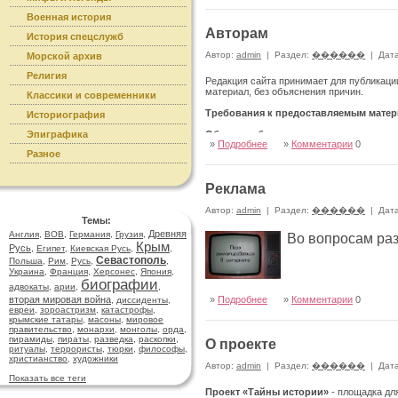
Военная история
Авторам
История спецслужб
Автор:
admin
|
Раздел:
������
|
Дата
Морской архив
Религия
Редакция сайта принимает для публикаци
материал, без объяснения причин.
Классики и современники
Требования к предоставляемым матер
Историография
Эпиграфика
Общие требования:
»
Подробнее
»
Комментарии
0
Публикации предоставлять по адресу
Разное
admin@secrethistory.su
Реклама
Запрещается републикация из других Инт
Все публикации предоставляются в форма
Автор:
admin
|
Раздел:
������
|
Дата
Темы:
Желательно указание категории или катег
Древняя
Англия
,
ВОВ
,
Германия
,
Грузия
,
Во вопросам ра
Желательно разбиение на главы, разделы,
Крым
Русь
,
Египет
,
Киевская Русь
,
,
Желательны иллюстрации, фотографии, ви
Севастополь
Имеющиеся сравнительные таблицы, график
Польша
,
Рим
,
Русь
,
,
Иллюстрации присылаются отдельными 
Украина
,
Франция
,
Херсонес
,
Япония
,
(подписями).
биографии
адвокаты
,
арии
,
,
В тексте указываются места размещения и
вторая мировая война
»
Подробнее
»
Комментарии
0
,
диссиденты
,
Возможно добавление видео в статью – л
евреи
,
зороастризм
,
катастрофы
,
крымские татары
,
масоны
,
мировое
Заметка:
правительство
,
монархи
,
монголы
,
орда
,
Короткое сообщение о конкретном событии
пирамиды
,
пираты
,
разведка
,
раскопки
,
О проекте
Объём – от 1000 знаков.
ритуалы
,
террористы
,
тюрки
,
философы
,
Преимущественно авторский текст, за ис
христианство
,
художники
Автор:
admin
|
Раздел:
������
|
Дата
Реферат статьи, научной работы:
Показать все теги
Краткое изложение содержания статьи или
Проект «Тайны истории»
- площадка дл